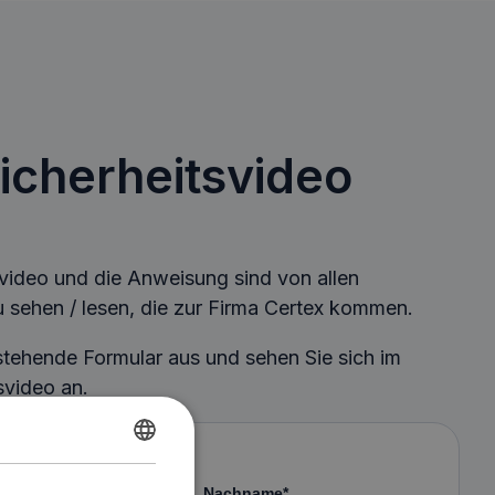
cherheitsvideo
video und die Anweisung sind von allen
 sehen / lesen, die zur Firma Certex kommen.
nstehende Formular aus und sehen Sie sich im
svideo an.
GERMAN
Vorname
Nachname
*