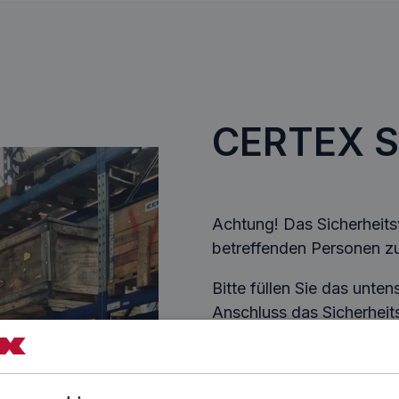
CERTEX Si
Achtung! Das Sicherheits
betreffenden Personen zu
Bitte füllen Sie das unte
Anschluss das Sicherheit
Anrede
*