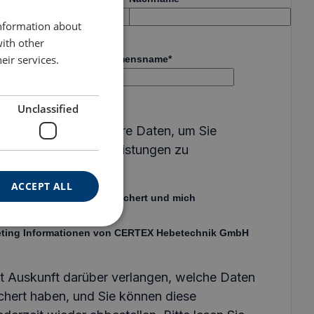
ENGLISH TRANSLATION
information about
with other
eir services.
Unternehmensname
*
Unclassified
k GmbH benötigt Ihre Daten, um Sie
Produkte und Dienstleistungen zu
ACCEPT ALL
 CERTEX meine Daten speichert und mich
keting Informationen von CERTEX Hebetechnik GmbH
it Auskunft darüber verlangen, welche Daten
chert haben, und Sie können diese