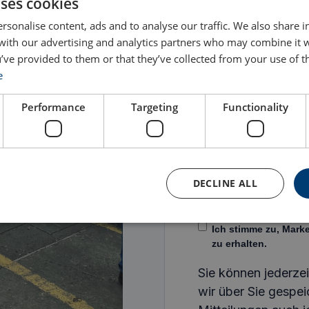
uses cookies
rsonalise content, ads and to analyse our traffic. We also share 
 with our advertising and analytics partners who may combine it 
’ve provided to them or that they’ve collected from your use of th
Email
*
e
Performance
Targeting
Functionality
CERTEX Hebetechni
bezüglich unserer 
kontaktieren.
DECLINE ALL
Ich stimme zu, dass
kontaktieren darf.
*
Ich stimme zu, Mar
zu erhalten.
Sie können jederze
wir über Sie gespei